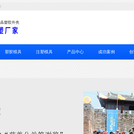
！
塑胶模具
注塑模具
产品中心
成功案例
创
13500043070
咨询定制热线：