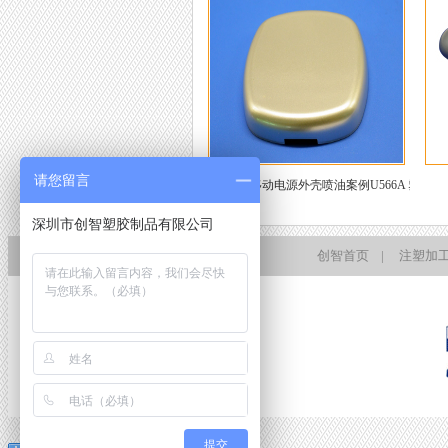
请您留言
移动电源外壳喷油案例U566A 塑胶件
上喷油
深圳市创智塑胶制品有限公司
创智首页
|
注塑加
提交