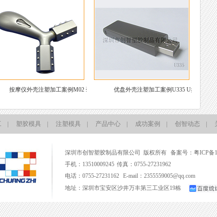
按摩仪外壳注塑加工案例M02 颈椎按
优盘外壳注塑加工案例U335 U盘塑料
摩仪塑料外壳加工
壳子厂家
工
|
塑胶模具
|
注塑模具
|
产品中心
|
成功案例
|
创智动态
|
深圳市创智塑胶制品有限公司 版权所有 备案号：
粤ICP备1
手机：13510009245 传真：0755-27231962
电话：0755-27231162 E-mail：
2355559005@qq.com
地址：深圳市宝安区沙井万丰第三工业区19栋